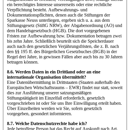
ein berechtigtes Interesse unsererseits oder eine rechtliche
Verpflichtung besteht. Aufbewahrungs- und
Dokumentationspflichten, denen auch die Stiftungen der
Sparkasse Neuss unterliegen, ergeben sich u. a. aus dem
Stiftungsgesetz (StiftG NRW), der Abgabenordnung (AO) und
dem Handelsgesetzbuch (HGB). Die dort vorgegebenen
Fristen zur Aufbewahrung bzw. Dokumentation betragen zwei
bis zehn Jahre. Schließlich beurteilt sich die Speicherdauer
auch nach den gesetzlichen Verjährungsfristen, die z. B. nach
den §§ 195 ff. des Bürgerlichen Gesetzbuches (BGB) in der
Regel drei Jahre, in gewissen Fällen aber auch bis zu 30 Jahren
betragen können.
8.6. Werden Daten in ein Drittland oder an eine
internationale Organisation übermittelt?
Eine Datenübermittlung in Drittstaaten (Staaten außerhalb des
Europäischen Wirtschaftsraums – EWR) findet nur statt, soweit
dies zur Ausführung unserer satzungsmäßigen
Stiftungstätigkeit im Einzelfall erforderlich, gesetzlich
vorgeschrieben ist oder Sie uns Ihre Einwilligung erteilt haben.
Über Einzelheiten werden wir Sie, sofern gesetzlich
vorgegeben, gesondert informieren.
8.7. Welche Datenschutzrechte habe ich?
Jede betroffene Person hat das Recht auf Auskunft nach Art.