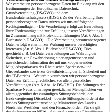
Wir verarbeiten personenbezogene Daten im Einklang mit den
Bestimmungen der Europäischen Datenschutz-
Grundverordnung (DS-GVO) und dem
Bundesdatenschutzgesetz (BDSG). Zu der Verarbeitung Ihrer
personenbezogenen Daten stützen wir uns auf folgende
Rechtsgrundlagen: · Die Verarbeitung erfolgt zur Bearbeitung
Ihrer Förderanträge und zur Erfüllung unserer Verpflichtungen
im Zusammenhang mit Projektdurchführungen (Art. 6 Abs. 1
Buchstabe b DS-GVO). · Die Verarbeitung personenbezogener
Daten erfolgt weiterhin zur Wahrung unserer berechtigten
Interessen (Art. 6 Abs. 1 Buchstabe f DS-GVO). Dies
geschieht z. B. bei Datenverarbeitungen zur Wahrung der
Sicherheit, zur Gewährleistung einer angemessenen und
ausreichenden Information der mit uns kooperierenden
Mitgliedssparkassen des Rheinischen Sparkassen- und
Giroverbandes sowie zur Gewährleistung der IT-Sicherheit und
des IT-Betriebs. · Weiterhin verarbeiten wir personenbezogene
Daten zur Erfüllung rechtlicher, vor allem gesetzlicher
Verpflichtungen (Art. 6 Abs. 1c DS-GVO). Die Stiftungen der
Sparkasse Neuss unterliegen gesetzlichen Meldepflichten vor
allem gegenüber der zuständigen Stiftungsbehörde, der
Bezirksregierung Düsseldorf - oberste Stiftungsbehörde ist das
für das Stiftungsrecht zuständige Ministerium des Landes
Nordrhein-Westfalen - und den Finanzbehörden. Für sie gilt
das Stiftungsgesetz NRW. · Soweit Sie uns eine Einwilligung